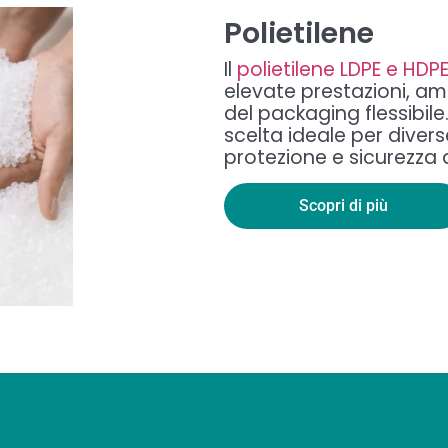
Polietilene
Il
polietilene LDPE e HDP
elevate prestazioni, am
del packaging flessibile
scelta ideale per diver
protezione e sicurezza a
Scopri di più