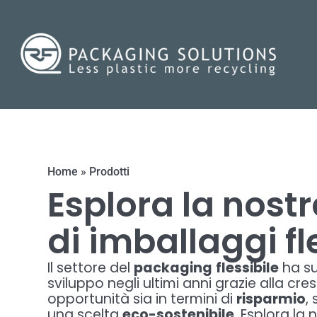
Home
»
Prodotti
Esplora la nostr
di imballaggi fle
Il settore del
packaging
flessibile
ha su
sviluppo negli ultimi anni grazie alla cre
opportunità sia in termini di
risparmio
,
una scelta
eco-sostenibile
. Esplora la 