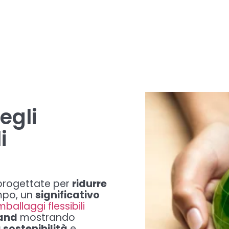
egli
i
 progettate per
ridurre
empo, un
significativo
mballaggi flessibili
rand
mostrando
 sostenibilità
e