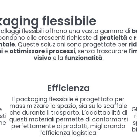
aging flessibile
ballaggi flessibili offrono una vasta gamma di
b
pondono alle crescenti richieste di
praticità
e
r
ntale
. Queste soluzioni sono progettate per
rid
i
e
ottimizzare i processi
, senza trascurare l’
i
visivo
e la
funzionalità
.
Efficienza
Il packaging flessibile è progettato per
massimizzare lo spazio, sia sullo scaffale
e
Gl
che durante il trasporto. L’adattabilità di
sti
questi materiali permette di conformarsi
one
s
perfettamente ai prodotti, migliorando
b
l’efficienza logistica.