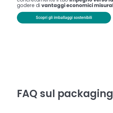
godere di
vantaggi economici misurab
Scopri gli imballaggi sostenibili
FAQ sul packaging 