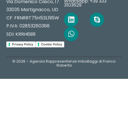
Whatsapp: +39 333
Via Domenico Casco, 17
3103629
33035 Martignacco, UD
CF: FRNRRT75H53L195W
P.IVA: 02853260368
SDI: KRRH6B9
Privacy Policy
Cookie Policy
© 2026 – Agenzia Rappresentanze Imballaggi di Franco
Roberta