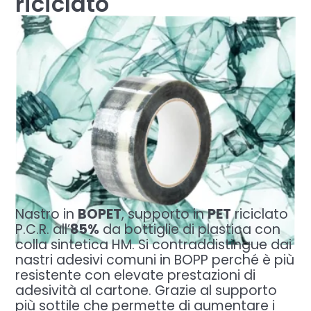
riciclato
Nastro in
BOPET
, supporto in
PET
riciclato
P.C.R. all’
85%
da bottiglie di plastica con
colla sintetica HM. Si contraddistingue dai
nastri adesivi comuni in BOPP perché è più
resistente con elevate prestazioni di
adesività al cartone. Grazie al supporto
più sottile che permette di aumentare i